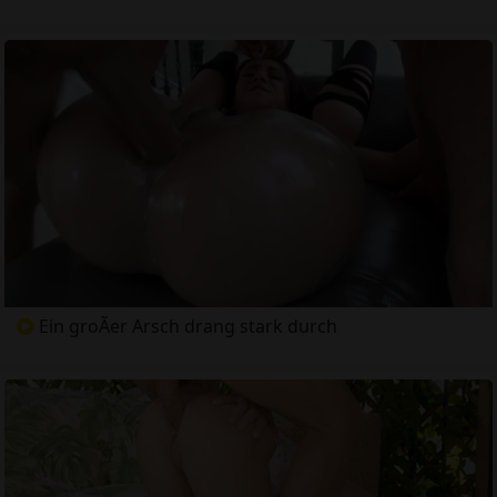
Ein groÃer Arsch drang stark durch