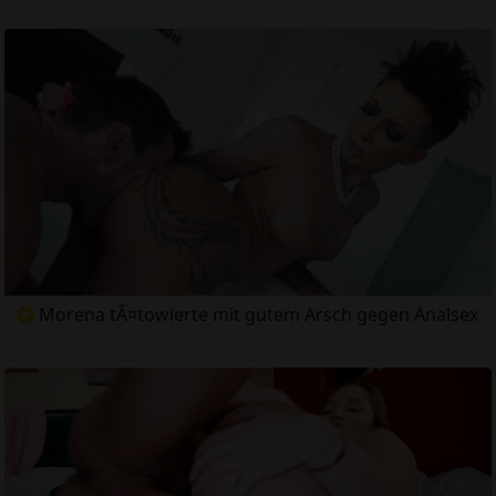
Morena tÃ¤towierte mit gutem Arsch gegen Analsex